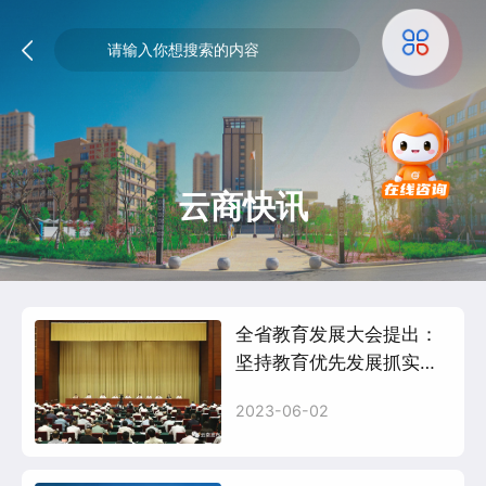
云商快讯
全省教育发展大会提出：
坚持教育优先发展抓实三
年行动计划全力推进云南
2023-06-02
教育高质量发展王宁讲话
王...